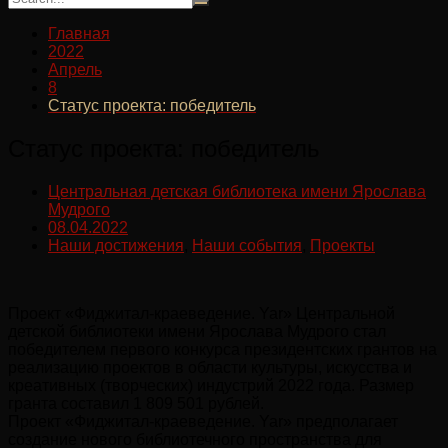
Главная
2022
Апрель
8
Статус проекта: победитель
Статус проекта: победитель
Центральная детская библиотека имени Ярослава
Мудрого
08.04.2022
Наши достижения
,
Наши события
,
Проекты
Проект «Фиджитал-краеведение. Yar» Центральной
детской библиотеки имени Ярослава Мудрого стал
победителем первого конкурса президентских грантов на
реализацию проектов в области культуры, искусства и
креативных (творческих) индустрий 2022 года. Размер
гранта составил 1 809 501 рублей.
Проект «Фиджитал-краеведение. Yar» предполагает
создание нового библиотечного пространства для