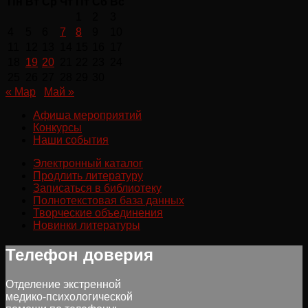
Пн
Вт
Ср
Чт
Пт
Сб
Вс
1
2
3
4
5
6
7
8
9
10
11
12
13
14
15
16
17
18
19
20
21
22
23
24
25
26
27
28
29
30
« Мар
Май »
Афиша мероприятий
Конкурсы
Наши события
Электронный каталог
Продлить литературу
Записаться в библиотеку
Полнотекстовая база данных
Творческие объединения
Новинки литературы
Телефон доверия
Отделение экстренной
медико-психологической