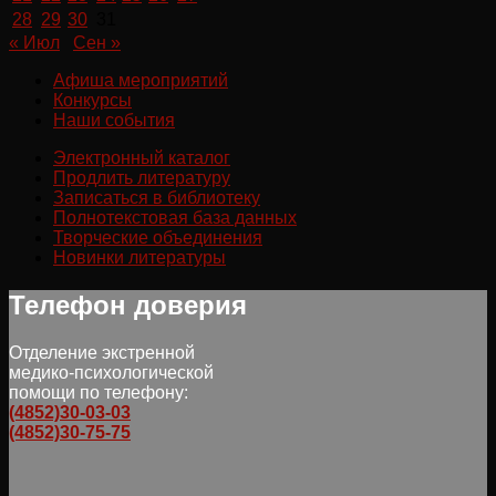
28
29
30
31
« Июл
Сен »
Афиша мероприятий
Конкурсы
Наши события
Электронный каталог
Продлить литературу
Записаться в библиотеку
Полнотекстовая база данных
Творческие объединения
Новинки литературы
Телефон доверия
Отделение экстренной
медико-психологической
помощи по телефону:
(4852)30-03-03
(4852)30-75-75