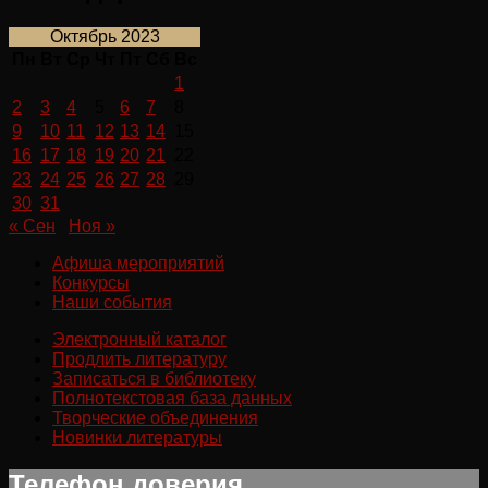
Октябрь 2023
Пн
Вт
Ср
Чт
Пт
Сб
Вс
1
2
3
4
5
6
7
8
9
10
11
12
13
14
15
16
17
18
19
20
21
22
23
24
25
26
27
28
29
30
31
« Сен
Ноя »
Афиша мероприятий
Конкурсы
Наши события
Электронный каталог
Продлить литературу
Записаться в библиотеку
Полнотекстовая база данных
Творческие объединения
Новинки литературы
Телефон доверия