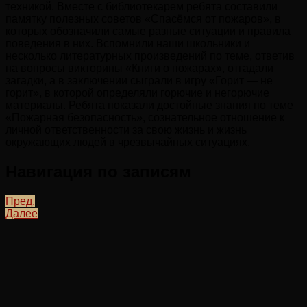
техникой. Вместе с библиотекарем ребята составили
памятку полезных советов «Спасёмся от пожаров», в
которых обозначили самые разные ситуации и правила
поведения в них. Вспомнили наши школьники и
несколько литературных произведений по теме, ответив
на вопросы викторины «Книги о пожарах», отгадали
загадки, а в заключении сыграли в игру «Горит — не
горит», в которой определяли горючие и негорючие
материалы. Ребята показали достойные знания по теме
«Пожарная безопасность», сознательное отношение к
личной ответственности за свою жизнь и жизнь
окружающих людей в чрезвычайных ситуациях.
Навигация по записям
Пред.
Далее