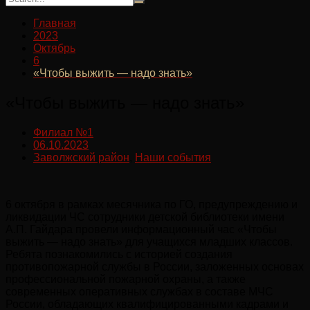
Главная
2023
Октябрь
6
«Чтобы выжить — надо знать»
«Чтобы выжить — надо знать»
Филиал №1
06.10.2023
Заволжский район
,
Наши события
6 октября в рамках месячника по ГО, предупреждению и
ликвидации ЧС сотрудники детской библиотеки имени
А.П. Гайдара провели информационный час «Чтобы
выжить — надо знать» для учащихся младших классов.
Ребята познакомились с историей создания
противопожарной службы в России, заложенных основах
профессиональной пожарной охраны, а также
современных оперативных службах в составе МЧС
России, обладающих квалифицированными кадрами и