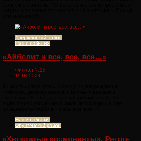
Солнечной системы? Ответы на все эти вопросы были
найдены во время познавательной викторины «Правда
или вымысел?».
Дзержинский район
Наши события
«Айболит и все, все, все…»
Филиал №15
15.04.2024
31 марта исполнилось 142 года со дня рождения
любимого детского писателя Корнея Ивановича
Чуковского. К этой дате детская библиотека № 15
подготовила для дошкольников литературную игру —
путешествие «Айболит и все, все, все…»
Наши события
Фрунзенский район
«Хвостатые космонавты». Ретро-