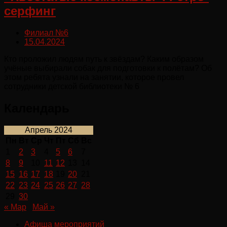
серфинг
Филиал №6
15.04.2024
Кто проложил людям путь к звёздам? Каким образом
учёные выбирали собак для подготовки к полётам? Об
этом ребята узнали на занятии, которое провел
сотрудники детской библиотеки № 6
Календарь
Апрель 2024
Пн
Вт
Ср
Чт
Пт
Сб
Вс
1
2
3
4
5
6
7
8
9
10
11
12
13
14
15
16
17
18
19
20
21
22
23
24
25
26
27
28
29
30
« Мар
Май »
Афиша мероприятий