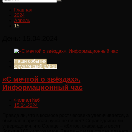
Главная
2024
Апрель
15
День:
15.04.2024
Наши события
Фрунзенский район
«С мечтой о звёздах».
Информационный час
Филиал №6
15.04.2024
Правда ли, что в космосе рост человека увеличивается, а
обычная шариковая ручка не пишет? Справедливы ли
утверждения, что Солнце – жёлтое, скафандры весят
больше 100 килограммов, Земля – самая старая планета