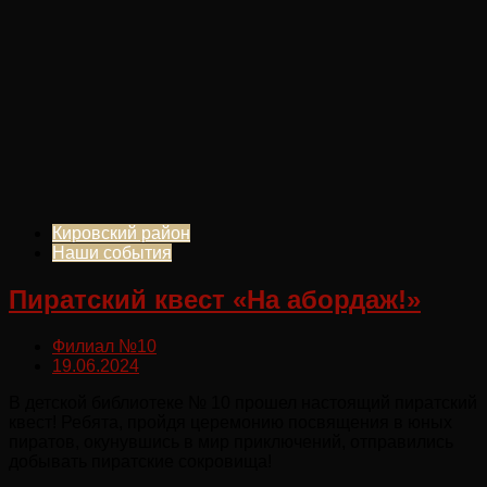
Кировский район
Наши события
Пиратский квест «На абордаж!»
Филиал №10
19.06.2024
В детской библиотеке № 10 прошел настоящий пиратский
квест! Ребята, пройдя церемонию посвящения в юных
пиратов, окунувшись в мир приключений, отправились
добывать пиратские сокровища!