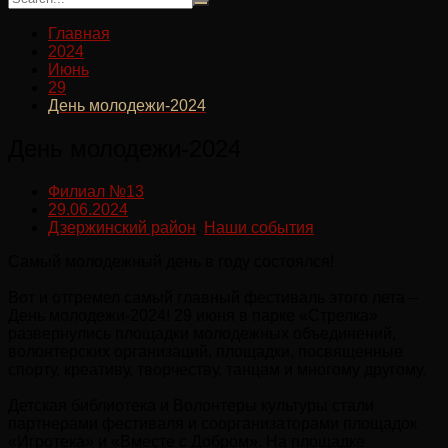
Главная
2024
Июнь
29
День молодежи-2024
День молодежи-2024
Филиал №13
29.06.2024
Дзержинский район
,
Наши события
Самый молодежный день в году состоялся!
Вот и отгремел самый главный фестиваль этого лета –
День молодежи-2024! 29 июня в парке «Стрелка»
развернулись площадки молодежных объединений,
волонтерских организаций, площадки, посвященные
спорту, креативу, творчеству, танцам и многому другому.
Детская библиотека и Волонтеры культуры стали
партнерами фестиваля и соорганизаторами площадок
«Игротека» и «Вместе с Добром». На площадке