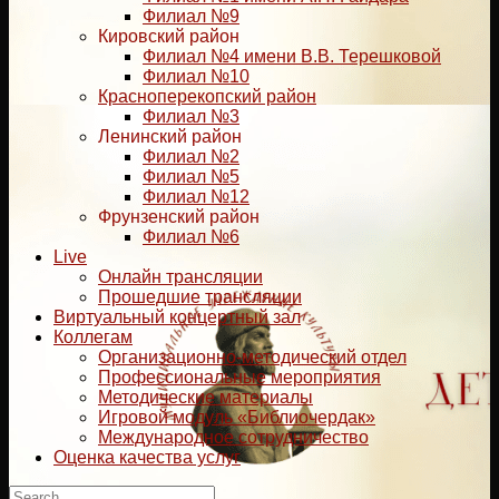
Филиал №9
Кировский район
Филиал №4 имени В.В. Терешковой
Филиал №10
Красноперекопский район
Филиал №3
Ленинский район
Филиал №2
Филиал №5
Филиал №12
Фрунзенский район
Филиал №6
Live
Онлайн трансляции
Прошедшие трансляции
Виртуальный концертный зал
Коллегам
Организационно-методический отдел
Профессиональные мероприятия
Методические материалы
Игровой модуль «Библиочердак»
Международное сотрудничество
Оценка качества услуг