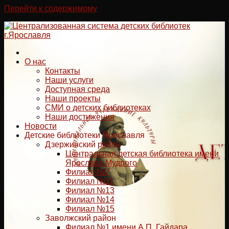
Перейти к содержимому
О нас
Контакты
Наши услуги
Доступная среда
Наши проекты
СМИ о детских библиотеках
Наши достижения
Новости
Детские библиотеки Ярославля
Дзержинский район
Центральная детская библиотека имени
Ярослава Мудрого
Филиал №7
Филиал №11
Филиал №13
Филиал №14
Филиал №15
Заволжский район
Филиал №1 имени А.П. Гайдара