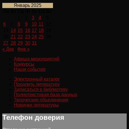
Январь 2025
Пн
Вт
Ср
Чт
Пт
Сб
Вс
1
2
3
4
5
6
7
8
9
10
11
12
13
14
15
16
17
18
19
20
21
22
23
24
25
26
27
28
29
30
31
« Дек
Фев »
Афиша мероприятий
Конкурсы
Наши события
Электронный каталог
Продлить литературу
Записаться в библиотеку
Полнотекстовая база данных
Творческие объединения
Новинки литературы
Телефон доверия