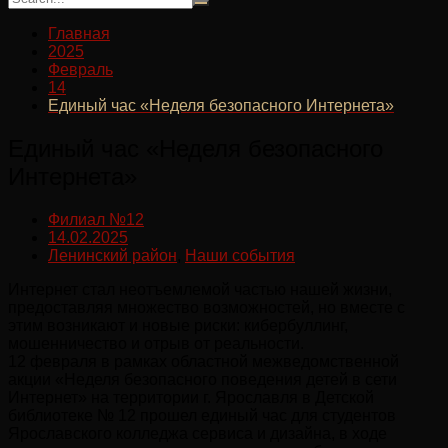
Главная
2025
Февраль
14
Единый час «Неделя безопасного Интернета»
Единый час «Неделя безопасного
Интернета»
Филиал №12
14.02.2025
Ленинский район
,
Наши события
Интернет стал неотъемлемой частью нашей жизни,
предоставляя множество возможностей, но вместе с
этим возникают и новые риски: кибербуллинг,
мошенничество и отрыв от реальности.
12 февраля в рамках областной межведомственной
акции «Неделя безопасного поведения детей в сети
Интернет» на территории г. Ярославля в Детской
библиотеке № 12 прошел единый час для студентов
Ярославского колледжа сервиса и дизайна, в ходе