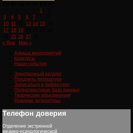
Пн
Вт
Ср
Чт
Пт
Сб
Вс
1
2
3
4
5
6
7
8
9
10
11
12
13
14
15
16
17
18
19
20
21
22
23
24
25
26
27
28
« Янв
Мар »
Афиша мероприятий
Конкурсы
Наши события
Электронный каталог
Продлить литературу
Записаться в библиотеку
Полнотекстовая база данных
Творческие объединения
Новинки литературы
Телефон доверия
Отделение экстренной
медико-психологической