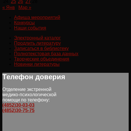
24
25
26
27
28
« Янв
Мар »
Афиша мероприятий
Конкурсы
Наши события
Электронный каталог
Продлить литературу
Записаться в библиотеку
Полнотекстовая база данных
Творческие объединения
Новинки литературы
Телефон доверия
Отделение экстренной
медико-психологической
помощи по телефону:
(4852)30-03-03
(4852)30-75-75