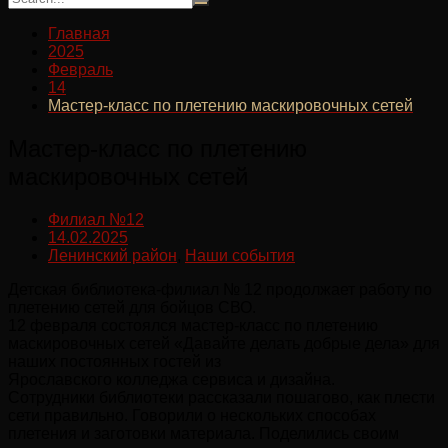
Главная
2025
Февраль
14
Мастер-класс по плетению маскировочных сетей
Мастер-класс по плетению
маскировочных сетей
Филиал №12
14.02.2025
Ленинский район
,
Наши события
Детская библиотека-филиал № 12 продолжает работу по
плетению сетей для бойцов СВО.
12 февраля состоялся мастер-класс по плетению
маскировочных сетей «Давайте делать добрые дела» для
наших постоянных гостей из
Ярославского колледжа сервиса и дизайна.
Сотрудники библиотеки рассказали пошагово, как плести
сети правильно. Говорили о нескольких способах
плетения и заготовки материала. Поделились своим