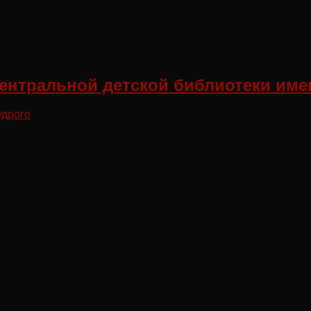
ентральной детской библиотеки име
удрого