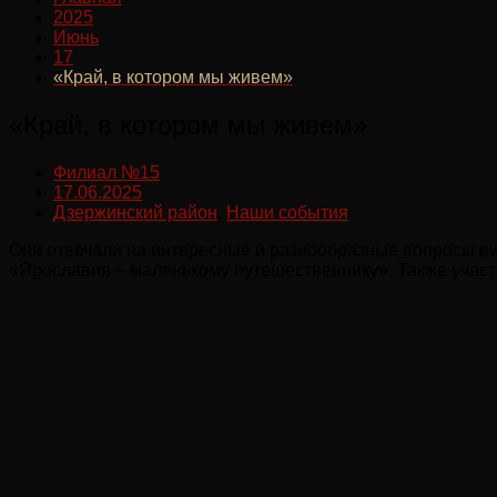
2025
Июнь
17
«Край, в котором мы живем»
«Край, в котором мы живем»
Филиал №15
17.06.2025
Дзержинский район
,
Наши события
Они отвечали на интересные и разнообразные вопросы ви
«Ярославия – маленькому путешественнику». Также учас