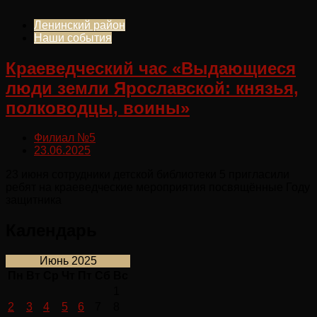
Ленинский район
Наши события
Краеведческий час «Выдающиеся
люди земли Ярославской: князья,
полководцы, воины»
Филиал №5
23.06.2025
23 июня сотрудники детской библиотеки 5 пригласили
ребят на краеведческие мероприятия посвящённые Году
защитника
Календарь
Июнь 2025
Пн
Вт
Ср
Чт
Пт
Сб
Вс
1
2
3
4
5
6
7
8