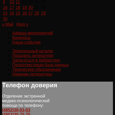
9
10
11
12
13
14
15
16
17
18
19
20
21
22
23
24
25
26
27
28
29
30
« Май
Июл »
Афиша мероприятий
Конкурсы
Наши события
Электронный каталог
Продлить литературу
Записаться в библиотеку
Полнотекстовая база данных
Творческие объединения
Новинки литературы
Телефон доверия
Отделение экстренной
медико-психологической
помощи по телефону:
(4852)30-03-03
(4852)30-75-75