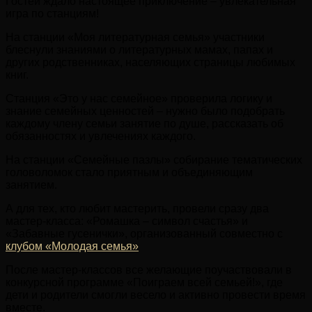
Гостей ждало настоящее приключение – увлекательная
игра по станциям!
На станции «Моя литературная семья» участники
блеснули знаниями о литературных мамах, папах и
других родственниках, населяющих страницы любимых
книг.
Станция «Это у нас семейное» проверила логику и
знание семейных ценностей – нужно было подобрать
каждому члену семьи занятие по душе, рассказать об
обязанностях и увлечениях каждого.
На станции «Семейные пазлы» cобирание тематических
головоломок стало приятным и объединяющим
занятием.
А для тех, кто любит мастерить, провели сразу два
мастер-класса: «Ромашка – символ счастья» и
«Забавные гусенички», организованный совместно с
клубом «Молодая семья»
После мастер-классов все желающие поучаствовали в
конкурсной программе «Поиграем всей семьей!», где
дети и родители смогли весело и активно провести время
вместе.