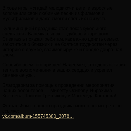
В ходе игры «Угадай мелодию» и дети, и взрослые
вспомнили свои любимые песни из фильмов и
мультфильмов и даже смогли спеть их наизусть
Кульминацией праздника стал показ кукольного
спектакля «Ванечка-сынок — дубовый корешок».
Спектакль показал ребятам, как важно ценить семью,
заботиться о ближних и не бояться трудностей через
историю о дружбе, взаимовыручке и победе добра над
злом..
Спасибо всем, кто пришел! Надеемся, этот день оставил
теплые воспоминания в ваших сердцах и укрепил
семейные узы.
Благодарим за помощь в проведении мероприятия
наших волонтеров — Милетту Осипову, Ибрахима
Костоева, Таисию Третьякову и Магомеда Костоева!
Фотоальбом с нашего праздника можно посмотреть по
ссылке:
vk.com/album-155745380_3078…