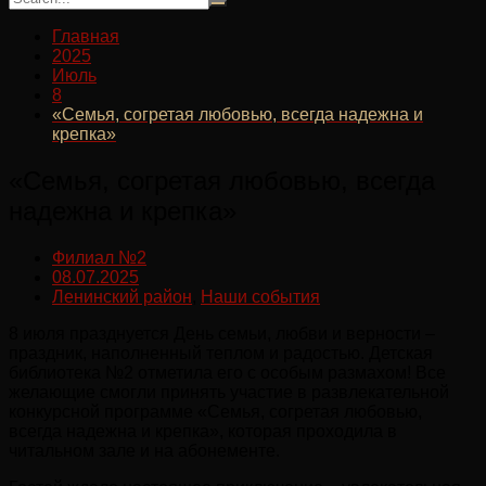
Главная
2025
Июль
8
«Семья, согретая любовью, всегда надежна и
крепка»
«Семья, согретая любовью, всегда
надежна и крепка»
Филиал №2
08.07.2025
Ленинский район
,
Наши события
8 июля празднуется День семьи, любви и верности –
праздник, наполненный теплом и радостью. Детская
библиотека №2 отметила его с особым размахом! Все
желающие смогли принять участие в развлекательной
конкурсной программе «Семья, согретая любовью,
всегда надежна и крепка», которая проходила в
читальном зале и на абонементе.