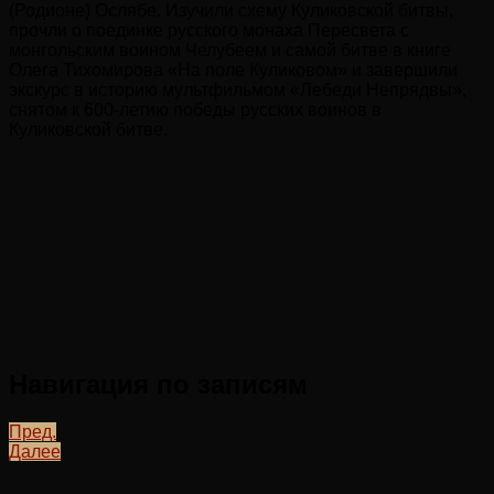
(Родионе) Ослябе. Изучили схему Куликовской битвы,
прочли о поединке русского монаха Пересвета с
монгольским воином Челубеем и самой битве в книге
Олега Тихомирова «На поле Куликовом» и завершили
экскурс в историю мультфильмом «Лебеди Непрядвы»,
снятом к 600-летию победы русских воинов в
Куликовской битве.
Навигация по записям
Пред.
Далее