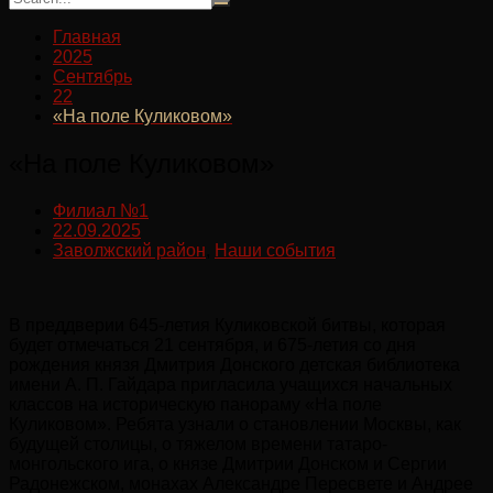
Главная
2025
Сентябрь
22
«На поле Куликовом»
«На поле Куликовом»
Филиал №1
22.09.2025
Заволжский район
,
Наши события
В преддверии 645-летия Куликовской битвы, которая
будет отмечаться 21 сентября, и 675-летия со дня
рождения князя Дмитрия Донского детская библиотека
имени А. П. Гайдара пригласила учащихся начальных
классов на историческую панораму «На поле
Куликовом». Ребята узнали о становлении Москвы, как
будущей столицы, о тяжелом времени татаро-
монгольского ига, о князе Дмитрии Донском и Сергии
Радонежском, монахах Александре Пересвете и Андрее