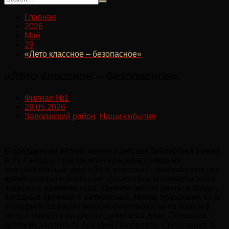
Главная
2026
Май
29
«Лето классное – безопасное»
«Лето классное – безопасное»
Филиал №1
29.05.2026
Заволжский район
,
Наши события
В преддверии летних каникул детская библиотека имени
А. П. Гайдара пригласила первоклассников на
познавательный урок «Лето классное – безопасное», во
время которого ребята не только узнали приметы этого
чудесного времени года, изучили летние цветы и ягоды,
погодные явления и интересные летние праздники, но и
повторили важные правила безопасности на воде и в
лесу, в городе и на дороге, дома и на даче. Помогали
детям их запомнить Аркадий Паровозов, Смешарики, а