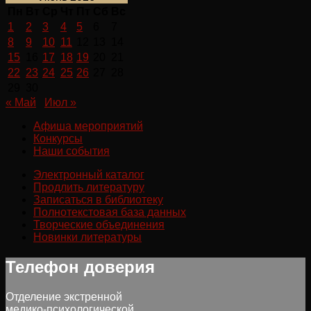
Пн
Вт
Ср
Чт
Пт
Сб
Вс
1
2
3
4
5
6
7
8
9
10
11
12
13
14
15
16
17
18
19
20
21
22
23
24
25
26
27
28
29
30
« Май
Июл »
Афиша мероприятий
Конкурсы
Наши события
Электронный каталог
Продлить литературу
Записаться в библиотеку
Полнотекстовая база данных
Творческие объединения
Новинки литературы
Телефон доверия
Отделение экстренной
медико-психологической