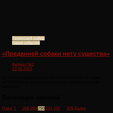
Ленинский район
Наши события
«Преданней собаки нету существа»
Филиал №2
23.06.2023
21 июня сотрудники детской библиотеки №2 в парке
«Юбилейный» рассказывали ребятам о профессии
кинолога.
Пагинация записей
Пред.
1
…
288
289
290
291
292
…
305
Далее