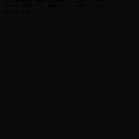
В солнечный день 24 июня сотрудники детской
библиотеки № 9 встречали жителей города в парке
«Даманский».