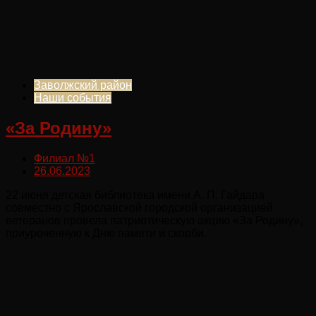
Заволжский район
Наши события
«За Родину»
Филиал №1
26.06.2023
22 июня детская библиотека имени А. П. Гайдара
совместно с Ярославской городской организацией
ветеранов провела патриотическую акцию «За Родину»,
приуроченную к Дню памяти и скорби.