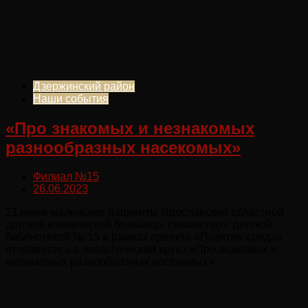
Дзержинский район
Наши события
«Про знакомых и незнакомых
разнообразных насекомых»
Филиал №15
26.06.2023
21 июня маленькие пациенты Ярославской областной
детской клинической больницы совместно с детской
библиотекой № 15 в рамках проекта «Позитив-среда»
отправились в экологический круиз «Про знакомых и
незнакомых разнообразных насекомых».