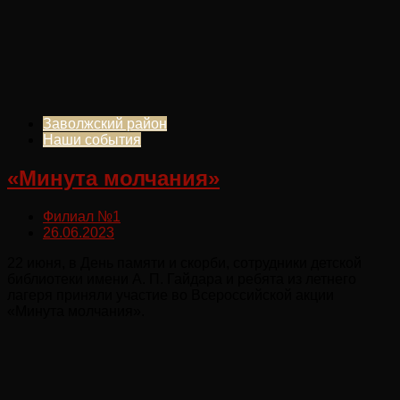
Заволжский район
Наши события
«Минута молчания»
Филиал №1
26.06.2023
22 июня, в День памяти и скорби, сотрудники детской
библиотеки имени А. П. Гайдара и ребята из летнего
лагеря приняли участие во Всероссийской акции
«Минута молчания».