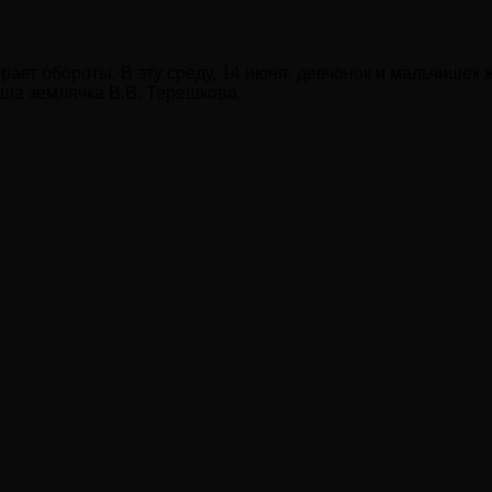
ет обороты. В эту среду, 14 июня, девчонок и мальчишек ж
аша землячка В.В. Терешкова.