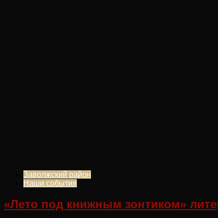
Заволжский район
Наши события
«Лето под книжным зонтиком» литер