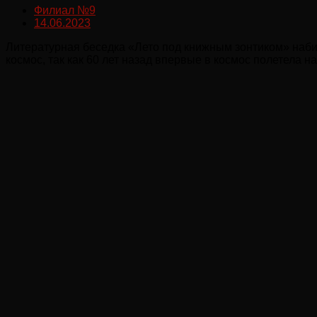
Филиал №9
14.06.2023
Литературная беседка «Лето под книжным зонтиком» набира
космос, так как 60 лет назад впервые в космос полетела н