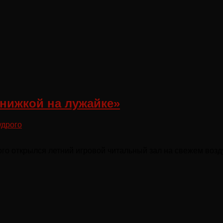
книжкой на лужайке»
удрого
го открылся летний игровой читальный зал на свежем возд