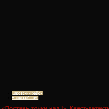
Кировский район
Наши события
«Поставь точки над i». Квест-детект