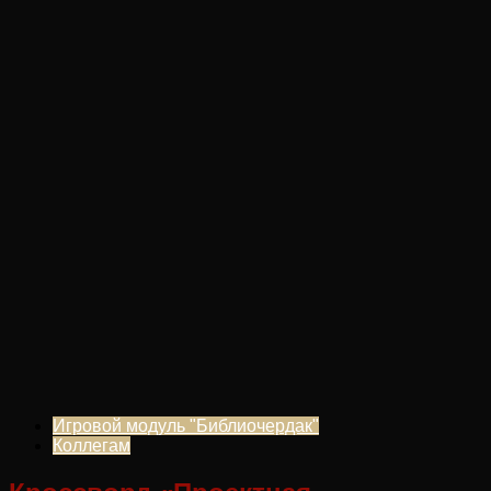
Игровой модуль "Библиочердак"
Коллегам