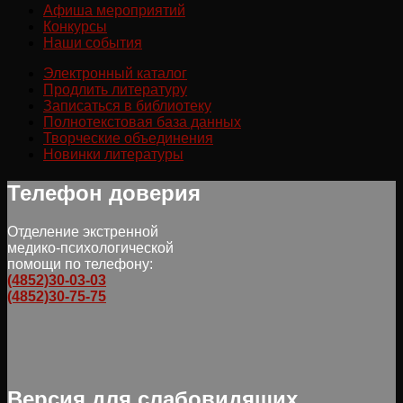
Афиша мероприятий
Конкурсы
Наши события
Электронный каталог
Продлить литературу
Записаться в библиотеку
Полнотекстовая база данных
Творческие объединения
Новинки литературы
Телефон доверия
Отделение экстренной
медико-психологической
помощи по телефону:
(4852)30-03-03
(4852)30-75-75
Версия для слабовидящих