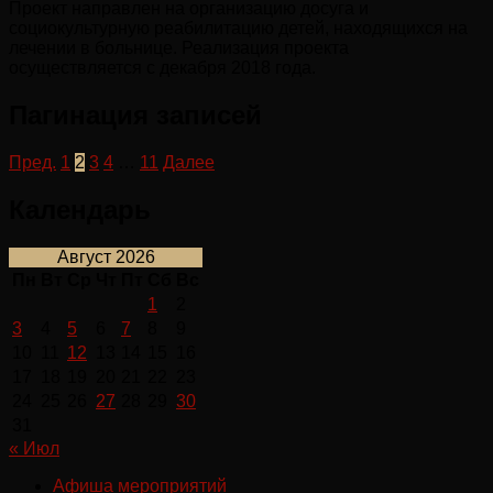
Проект направлен на организацию досуга и
социокультурную реабилитацию детей, находящихся на
лечении в больнице. Реализация проекта
осуществляется с декабря 2018 года.
Пагинация записей
Пред.
1
2
3
4
…
11
Далее
Календарь
Август 2026
Пн
Вт
Ср
Чт
Пт
Сб
Вс
1
2
3
4
5
6
7
8
9
10
11
12
13
14
15
16
17
18
19
20
21
22
23
24
25
26
27
28
29
30
31
« Июл
Афиша мероприятий