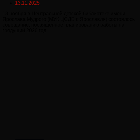
13.11.2025
13 ноября в Центральной детской библиотеке имени
Ярослава Мудрого (МУК ЦСДБ г. Ярославля) состоялось
совещание, посвященное планированию работы на
грядущий 2026 год.