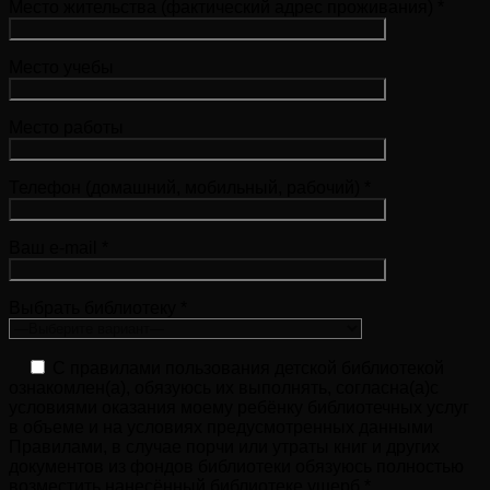
Место жительства (фактический адрес проживания) *
Место учебы
Место работы
Телефон (домашний, мобильный, рабочий) *
Ваш e-mail *
Выбрать библиотеку *
С правилами пользования детской библиотекой
ознакомлен(а), обязуюсь их выполнять, согласна(а)с
условиями оказания моему ребёнку библиотечных услуг
в объеме и на условиях предусмотренных данными
Правилами, в случае порчи или утраты книг и других
документов из фондов библиотеки обязуюсь полностью
возместить нанесённый библиотеке ущерб.*