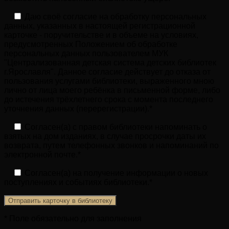
Даю своё согласие на обработку персональных
данных, указанных в настоящей регистрационной
карточке - поручительстве и в объеме на условиях,
предусмотренных Положением об обработке
персональных данных пользователем МУК
"Централизованная детская система детских библиотек
г.Ярославля". Данное согласие действует до отказа от
пользования услугами библиотеки, выраженного мною
лично от лица моего ребёнка в письменной форме, либо
до истечения трёхлетнего срока с момента последнего
уточнения данных (перерегистрации).*
Согласен(а) с правом библиотеки напоминать о
взятых на дом изданиях, в случае просрочки даты их
возврата, путем телефонных звонков и напоминаний по
электронной почте.*
Согласен(а) на получение информации о новых
поступлениях и событиях библиотеки.*
* Поле обязательно для заполнения