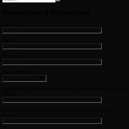
Записаться в библиотеку
Фамилия *
Имя *
Отчество
Дата рождения *
Поручитель (ответственное лицо, для читателей младше
16 лет)
Документ (вид документа, серия, номер, кем и когда
выдан) *