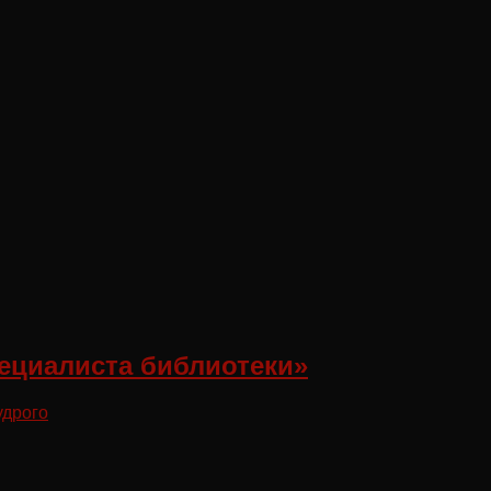
ециалиста библиотеки»
удрого