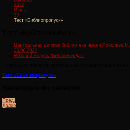
2022
Июнь
30
Тест «Библиопропуск»
Тест «Библиопропуск»
Центральная детская библиотека имени Ярослава М
30.06.2022
Игровой модуль "Библиочердак"
Попробуйте дописать пропущенные в профессиональном т
Тест «Библиопропуск»
Навигация по записям
Пред.
Далее