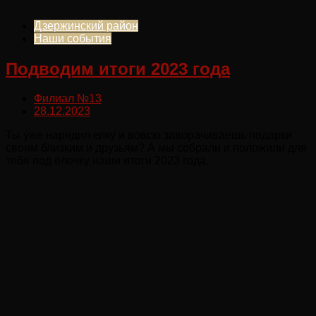
Дзержинский район
Наши события
Подводим итоги 2023 года
Филиал №13
28.12.2023
Ты уже нарядил елку и вовсю заворачиваешь подарки
своим близким и друзьям? А мы собрали и положили для
тебя под ёлочку наши итоги 2023 года.