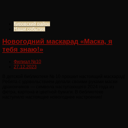
Кировский район
Наши события
Новогодний маскарад «Маска, я
тебя знаю!»
Филиал №10
27.12.2023
В детской библиотеке № 10 прошел настоящий маскарад!
Ребята с удовольствием делали своими руками маски
дракончиков — символа наступающего 2024 года из
фетра, картона и цветной бумаги. В библиотеке
наступило настоящее новогоднее настроение!