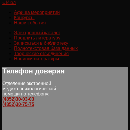
« Июл
Афиша мероприятий
Конкурсы
Наши события
Электронный каталог
Продлить литературу
Записаться в библиотеку
Полнотекстовая база данных
Творческие объединения
Новинки литературы
Телефон доверия
Отделение экстренной
медико-психологической
помощи по телефону:
(4852)30-03-03
(4852)30-75-75