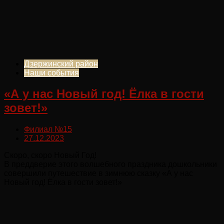
Дзержинский район
Наши события
«А у нас Новый год! Ёлка в гости
зовет!»
Филиал №15
27.12.2023
Скоро, скоро Новый Год!
В преддверие этого волшебного праздника дошкольники
совершили путешествие в зимнюю сказку «А у нас
Новый год! Ёлка в гости зовет!»