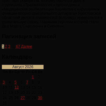
приятных сюрпризов, поэтому обычный день в
отделениях «Травматология и ортопедия» и
«Медицинская реабилитация пациентов с нарушением
функции опорно-двигательного аппарата» Ярославской
областной детской клинической больницы превратился в
удивительную сказку, главными героями которой стали
Дед Мороз, Снегурочка и Снеговик.
Пагинация записей
1
2
3
…
67
Далее
Календарь
Август 2026
Пн
Вт
Ср
Чт
Пт
Сб
Вс
1
2
3
4
5
6
7
8
9
10
11
12
13
14
15
16
17
18
19
20
21
22
23
24
25
26
27
28
29
30
31