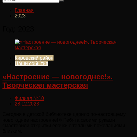
Главная
2023
Год:
2023
Кировский район
Наши события
«Настроение — новогоднее!».
Творческая мастерская
Филиал №10
28.12.2023
Сегодня в детской библиотеке царило по-настоящему
новогоднее настроение!❄ Ребята своими руками
смастерили открытки елочки с теплыми пожеланиями
близким.