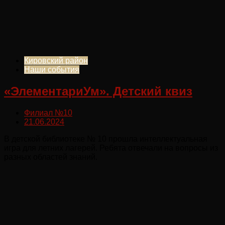
Кировский район
Наши события
«ЭлементариУм». Детский квиз
Филиал №10
21.06.2024
В детской библиотеке № 10 прошла интеллектуальная
игра для летних лагерей. Ребята отвечали на вопросы из
разных областей знаний.