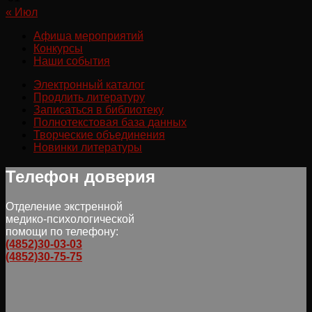
« Июл
Афиша мероприятий
Конкурсы
Наши события
Электронный каталог
Продлить литературу
Записаться в библиотеку
Полнотекстовая база данных
Творческие объединения
Новинки литературы
Телефон доверия
Отделение экстренной
медико-психологической
помощи по телефону:
(4852)30-03-03
(4852)30-75-75