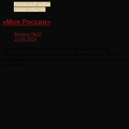
Кировский район
Наши события
«Моя Россия»
Филиал №10
10.06.2024
В детской библиотеке № 10 прошло мероприятие,
посвященное России в формате «Своей игры». Ребята,
разделившись на команды, выбирали вопросы из разных
категорий.