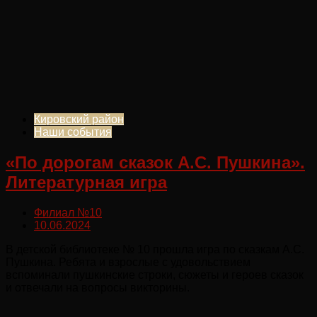
Кировский район
Наши события
«По дорогам сказок А.С. Пушкина».
Литературная игра
Филиал №10
10.06.2024
В детской библиотеке № 10 прошла игра по сказкам А.С.
Пушкина. Ребята и взрослые с удовольствием
вспоминали пушкинские строки, сюжеты и героев сказок
и отвечали на вопросы викторины.