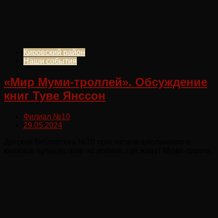
Кировский район
Наши события
«Мир Муми-троллей». Обсуждение
книг Туве Янссон
Филиал №10
29.05.2024
Детская библиотека №10 пригласила школьников в
книжное путешествие по долине, где живут Муми-тролли.