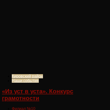
Кировский район
Наши события
«Из уст в уста». Конкурс
грамотности
Филиал №10