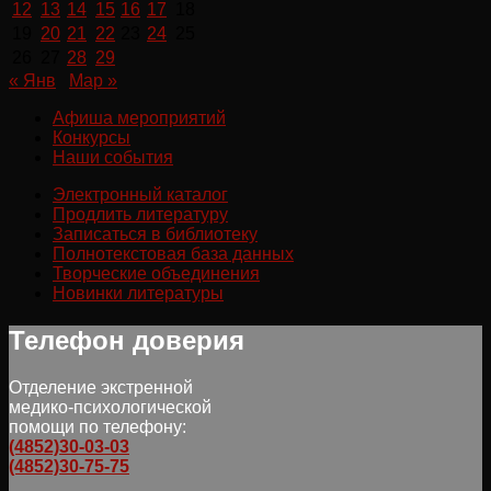
12
13
14
15
16
17
18
19
20
21
22
23
24
25
26
27
28
29
« Янв
Мар »
Афиша мероприятий
Конкурсы
Наши события
Электронный каталог
Продлить литературу
Записаться в библиотеку
Полнотекстовая база данных
Творческие объединения
Новинки литературы
Телефон доверия
Отделение экстренной
медико-психологической
помощи по телефону:
(4852)30-03-03
(4852)30-75-75