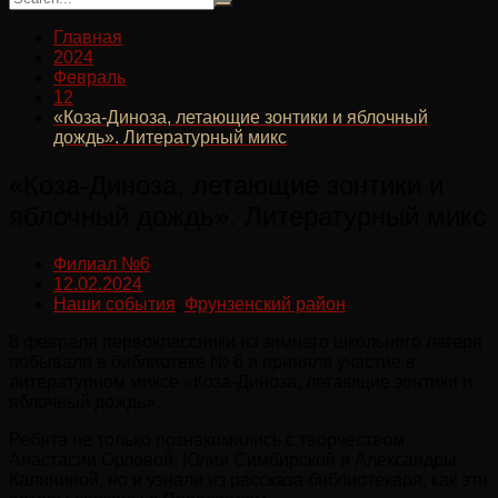
Главная
2024
Февраль
12
«Коза-Диноза, летающие зонтики и яблочный
дождь». Литературный микс
«Коза-Диноза, летающие зонтики и
яблочный дождь». Литературный микс
Филиал №6
12.02.2024
Наши события
,
Фрунзенский район
8 февраля первоклассники из зимнего школьного лагеря
побывали в библиотеке № 6 и приняли участие в
литературном миксе «Коза-Диноза, летающие зонтики и
яблочный дождь».
Ребята не только познакомились с творчеством
Анастасии Орловой, Юлии Симбирской и Александры
Калининой, но и узнали из рассказа библиотекаря, как эти