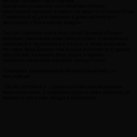
авторы связаны с Ярославлем.
Школьники услышали произведения поэтесс,
приготовили винегрет и компот по рецепту из книги Юлии
Симбирской «Суп в горошек» и даже заглянули в
загадочное «Трогательное ведро».
Листая странички книги Анастасии Орловой «Секрет
бабочки», школьники сами превратились в прекрасных
насекомых и закружились в вальсе, а затем выяснили,
кто такая Коза-Диноза, чем Вавака отличается от других
обитателей сказочного Мяуславля, и какими
суперспособностями обладает курица Глаша.
Получился замечательный литературный микс по-
ярославски!
После занятия все с удовольствием рассматривали
красочные книги, а некоторые ребята даже выбрали, за
какими из них вновь придут в библиотеку.