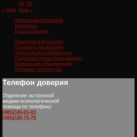
26
27
28
29
« Янв
Мар »
Афиша мероприятий
Конкурсы
Наши события
Электронный каталог
Продлить литературу
Записаться в библиотеку
Полнотекстовая база данных
Творческие объединения
Новинки литературы
Телефон доверия
Отделение экстренной
медико-психологической
помощи по телефону:
(4852)30-03-03
(4852)30-75-75