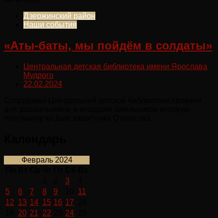
Дзержинский район
Наши события
«Аты-баты, мы пойдём в солдаты»
Центральная детская библиотека имени Ярослава
Мудрого
22.02.2024
Сотрудники Центральной детской библиотеки провели
для дошкольников и младших школьников игровую
программу ко Дню защитника Отечества.
Календарь
Февраль 2024
Пн
Вт
Ср
Чт
Пт
Сб
Вс
1
2
3
4
5
6
7
8
9
10
11
12
13
14
15
16
17
18
19
20
21
22
23
24
25