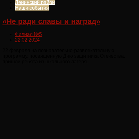
Ленинский район
Наши события
«Не ради славы и наград»
Филиал №5
22.02.2024
22 февраля на познавательно-развлекательную
программу, посвященную Дню защитника Отечества,
пришли ребята из школьного лагеря.