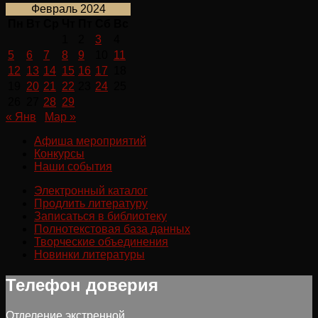
Февраль 2024
Пн
Вт
Ср
Чт
Пт
Сб
Вс
1
2
3
4
5
6
7
8
9
10
11
12
13
14
15
16
17
18
19
20
21
22
23
24
25
26
27
28
29
« Янв
Мар »
Афиша мероприятий
Конкурсы
Наши события
Электронный каталог
Продлить литературу
Записаться в библиотеку
Полнотекстовая база данных
Творческие объединения
Новинки литературы
Телефон доверия
Отделение экстренной