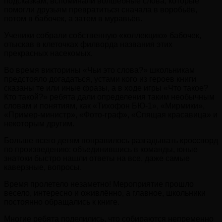
подсказкам, вспоминали волшебные слова, которые
помогли друзьям превратиться сначала в воробьёв,
потом в бабочек, а затем в муравьёв.
Ученики собрали собственную «коллекцию» бабочек,
отыскав в клеточках филворда названия этих
прекрасных насекомых.
Во время викторины «Чьи это слова?» школьникам
предстояло догадаться, устами кого из героев книги
сказаны те или иные фразы, а в ходе игры «Что такое?
Кто такой?» ребята дали определения таким необычным
словам и понятиям, как «Тихофон БЮ-1», «Мирмики»,
«Пример-министр», «Фото-граф», «Спящая красавица» и
некоторым другим.
Больше всего детям понравилось разгадывать кроссворд
по произведению: объединившись в команды, юные
знатоки быстро нашли ответы на все, даже самые
каверзные, вопросы.
Время пролетело незаметно! Мероприятие прошло
весело, интересно и оживлённо, а главное, школьники
постоянно обращались к книге.
Многие ребята поделились, что собираются непременно