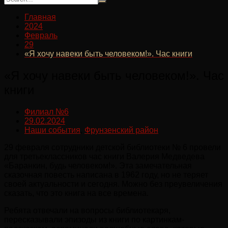
Главная
2024
Февраль
29
«Я хочу навеки быть человеком!». Час книги
«Я хочу навеки быть человеком!». Час
книги
Филиал №6
29.02.2024
Наши события
,
Фрунзенский район
29 февраля сотрудники детской библиотеки № 6 провели
для третьеклассников час книги Валерия Медведева
«Баранкин, будь человеком!». Эта замечательная
сказочная повесть написана в 1962 году, но не теряет
своей актуальности и сегодня. Можно без преувеличения
сказать, что это книга на все времена.
Ребята отвечали на вопросы библиотекаря,
пересказывали эпизоды из книги по картинкам-