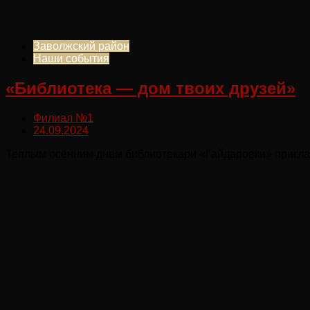
Заволжский район
Наши события
«Библиотека — дом твоих друзей»
Филиал №1
24.09.2024
Теплым осенним днем библиотекари «Гайдаровки» пригласи