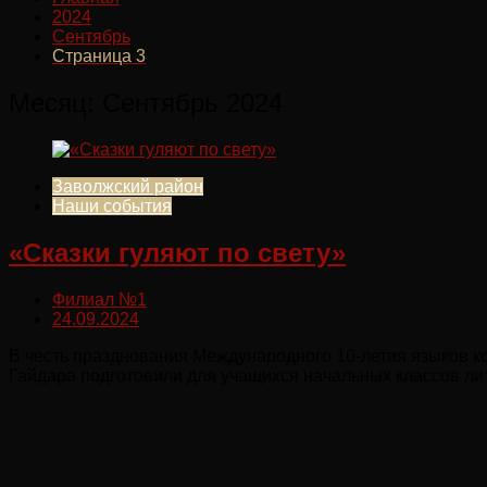
2024
Сентябрь
Страница 3
Месяц:
Сентябрь 2024
Заволжский район
Наши события
«Сказки гуляют по свету»
Филиал №1
24.09.2024
В честь празднования Международного 10-летия языков ко
Гайдара подготовили для учащихся начальных классов лит