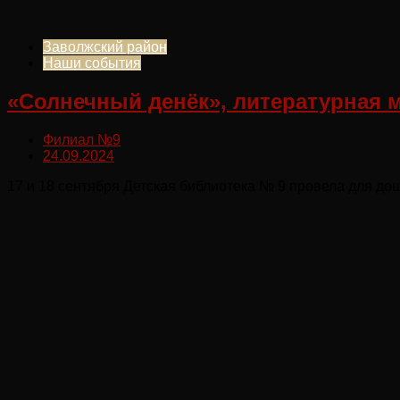
Заволжский район
Наши события
«Солнечный денёк», литературная 
Филиал №9
24.09.2024
17 и 18 сентября Детская библиотека № 9 провела для д