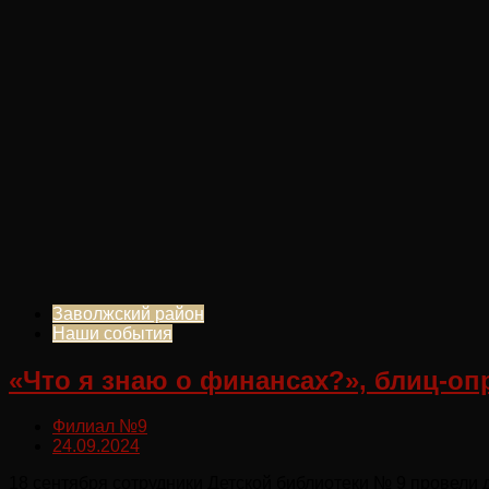
Заволжский район
Наши события
«Что я знаю о финансах?», блиц-о
Филиал №9
24.09.2024
18 сентября сотрудники Детской библиотеки № 9 провели 