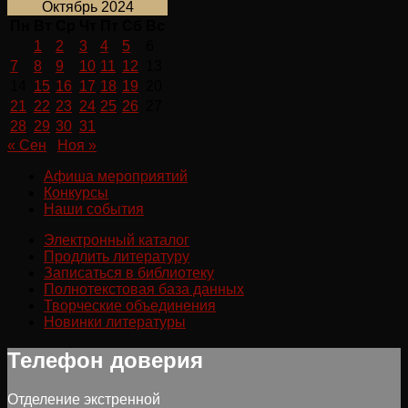
Октябрь 2024
Пн
Вт
Ср
Чт
Пт
Сб
Вс
1
2
3
4
5
6
7
8
9
10
11
12
13
14
15
16
17
18
19
20
21
22
23
24
25
26
27
28
29
30
31
« Сен
Ноя »
Афиша мероприятий
Конкурсы
Наши события
Электронный каталог
Продлить литературу
Записаться в библиотеку
Полнотекстовая база данных
Творческие объединения
Новинки литературы
Телефон доверия
Отделение экстренной