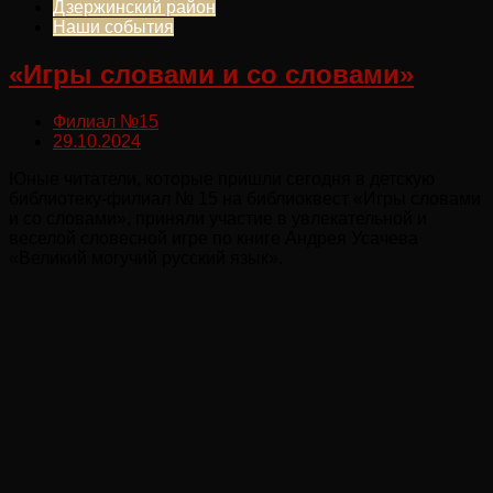
Дзержинский район
Наши события
«Игры словами и со словами»
Филиал №15
29.10.2024
Юные читатели, которые пришли сегодня в детскую
библиотеку-филиал № 15 на библиоквест «Игры словами
и со словами», приняли участие в увлекательной и
веселой словесной игре по книге Андрея Усачева
«Великий могучий русский язык».