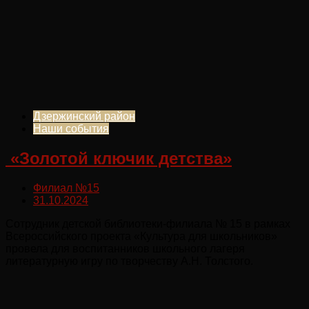
Дзержинский район
Наши события
«Золотой ключик детства»
Филиал №15
31.10.2024
Сотрудник детской библиотеки-филиала № 15 в рамках
Всероссийского проекта «Культура для школьников»
провела для воспитанников школьного лагеря
литературную игру по творчеству А.Н. Толстого.