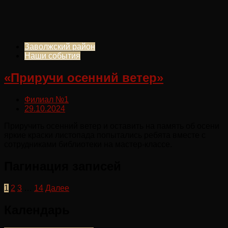
Заволжский район
Наши события
«Приручи осенний ветер»
Филиал №1
29.10.2024
Приручить осенний ветер и оставить на память об осени
яркие краски листопада попытались ребята вместе с
сотрудниками библиотеки на мастер-классе.
Пагинация записей
1
2
3
…
14
Далее
Календарь