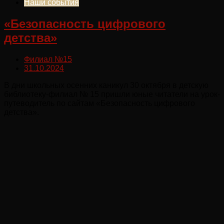
Наши события
«Безопасность цифрового
детства»
Филиал №15
31.10.2024
В дни школьных осенних каникул 30 октября в детскую
библиотеку-филиал № 15 пришли юные читатели на урок-
путеводитель по сайтам «Безопасность цифрового
детства».