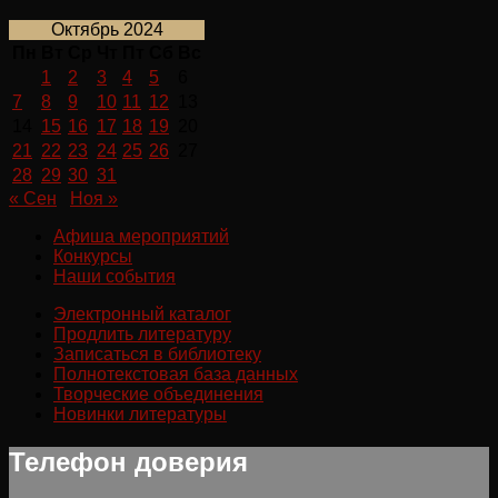
Октябрь 2024
Пн
Вт
Ср
Чт
Пт
Сб
Вс
1
2
3
4
5
6
7
8
9
10
11
12
13
14
15
16
17
18
19
20
21
22
23
24
25
26
27
28
29
30
31
« Сен
Ноя »
Афиша мероприятий
Конкурсы
Наши события
Электронный каталог
Продлить литературу
Записаться в библиотеку
Полнотекстовая база данных
Творческие объединения
Новинки литературы
Телефон доверия