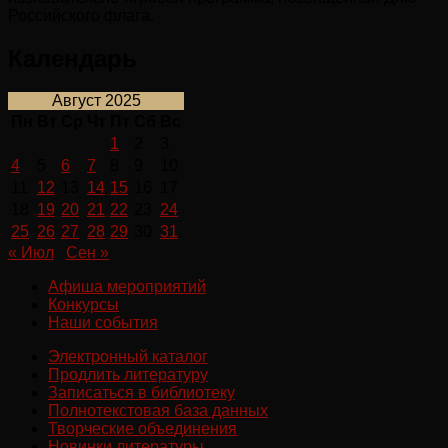
Российского флага.
Календарь
Август 2025
Пн
Вт
Ср
Чт
Пт
Сб
Вс
1
2
3
4
5
6
7
8
9
10
11
12
13
14
15
16
17
18
19
20
21
22
23
24
25
26
27
28
29
30
31
« Июл
Сен »
Афиша мероприятий
Конкурсы
Наши события
Электронный каталог
Продлить литературу
Записаться в библиотеку
Полнотекстовая база данных
Творческие объединения
Новинки литературы