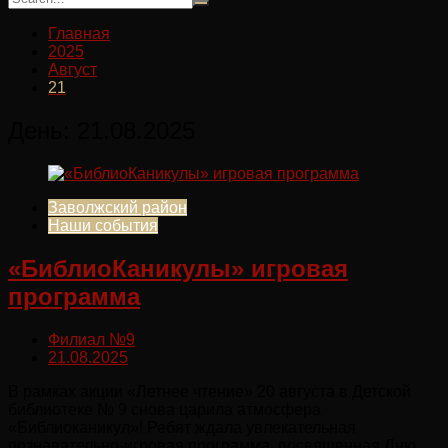
Главная
2025
Август
21
День:
21.08.2025
Заволжский район
Наши события
«БиблиоКаникулы» игровая
программа
Филиал №9
21.08.2025
В рамках акции «Летнее чтение» 20 августа в Детской
библиотеке № 9 снова царила атмосфера
«Библиоканикул»! Ребят ждала увлекательная
познавательно-игровая программа, посвященная Дню