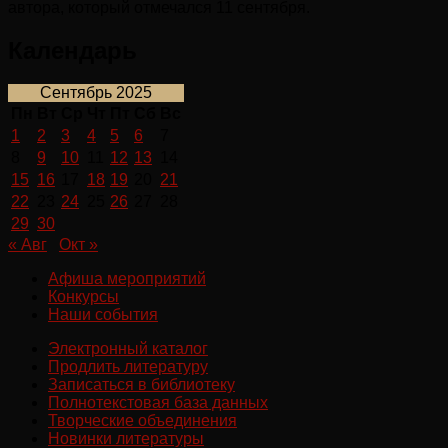
автора, который отмечался 11 сентября.
Календарь
Сентябрь 2025
Пн
Вт
Ср
Чт
Пт
Сб
Вс
1
2
3
4
5
6
7
8
9
10
11
12
13
14
15
16
17
18
19
20
21
22
23
24
25
26
27
28
29
30
« Авг
Окт »
Афиша мероприятий
Конкурсы
Наши события
Электронный каталог
Продлить литературу
Записаться в библиотеку
Полнотекстовая база данных
Творческие объединения
Новинки литературы