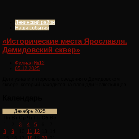
Ленинский район
Наши события
«Исторические места Ярославля.
Демидовский сквер»
Филиал №12
05.12.2025
Дети узнали интересные сведения о Демидовском
сквере, который находится на площади Челюскинцев
Календарь
Декабрь 2025
Пн
Вт
Ср
Чт
Пт
Сб
Вс
1
2
3
4
5
6
7
8
9
10
11
12
13
14
15
16
17
18
19
20
21