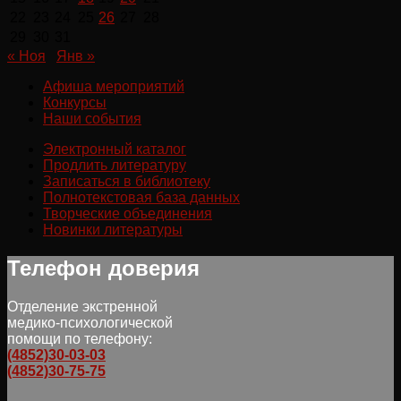
22
23
24
25
26
27
28
29
30
31
« Ноя
Янв »
Афиша мероприятий
Конкурсы
Наши события
Электронный каталог
Продлить литературу
Записаться в библиотеку
Полнотекстовая база данных
Творческие объединения
Новинки литературы
Телефон доверия
Отделение экстренной
медико-психологической
помощи по телефону:
(4852)30-03-03
(4852)30-75-75