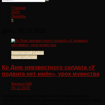
Главная
2025
Декабрь
5
День:
05.12.2025
Заволжский район
Наши события
Ко Дню неизвестного солдата «У
подвига нет имён», урок мужества
Филиал №9
05.12.2025
4 декабря детская библиотека № 9 отметила День
неизвестного солдата, организовав для семиклассников
познавательный урок мужества под названием «У