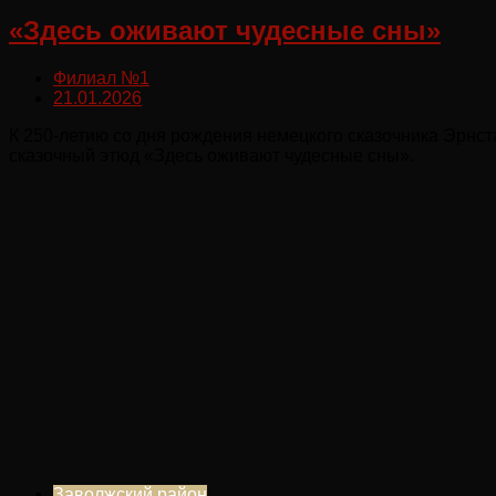
«Здесь оживают чудесные сны»
Филиал №1
21.01.2026
К 250-летию со дня рождения немецкого сказочника Эрнс
сказочный этюд «Здесь оживают чудесные сны».
Заволжский район