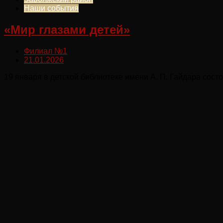
Наши события
«Мир глазами детей»
Филиал №1
21.01.2026
19 января в детской библиотеке имени А. П. Гайдара сос