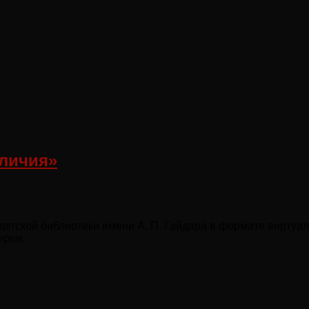
еличия»
детской библиотеки имени А. П. Гайдара в формате виртуа
ереи.