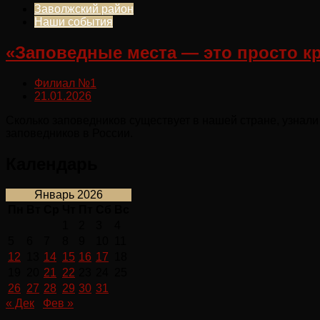
Заволжский район
Наши события
«Заповедные места — это просто к
Филиал №1
21.01.2026
Сколько заповедников существует в нашей стране, узнал
заповедников в России.
Календарь
Январь 2026
Пн
Вт
Ср
Чт
Пт
Сб
Вс
1
2
3
4
5
6
7
8
9
10
11
12
13
14
15
16
17
18
19
20
21
22
23
24
25
26
27
28
29
30
31
« Дек
Фев »