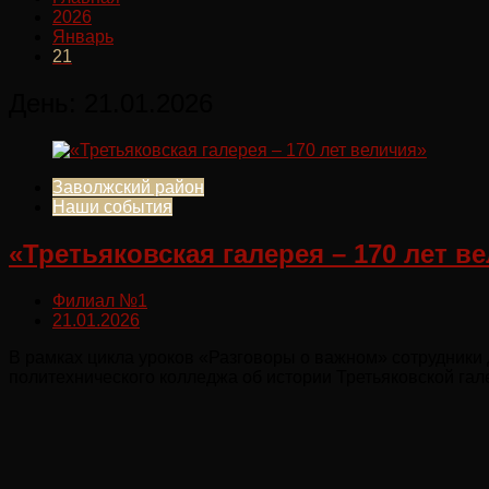
2026
Январь
21
День:
21.01.2026
Заволжский район
Наши события
«Третьяковская галерея – 170 лет в
Филиал №1
21.01.2026
В рамках цикла уроков «Разговоры о важном» сотрудники 
политехнического колледжа об истории Третьяковской гал