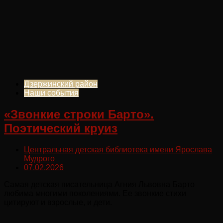
Дзержинский район
Наши события
«Звонкие строки Барто».
Поэтический круиз
Центральная детская библиотека имени Ярослава
Мудрого
07.02.2026
Самая детская писательница Агния Львовна Барто
любима многими поколениями. Ее звонкие стихи
цитируют и взрослые, и дети.