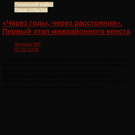
Ленинский район
Наши события
«Через годы, через расстояния».
Первый этап межрайонного квеста
Филиал №5
07.02.2026
7 февраля в детской библиотеке 5 прошел первый этап
межрайонного квеста «Через годы, через расстояния»
(дорогие участники ждем вас в остальных детских
библиотеках Ленинского и Кировского районов).
«Историческая станция» позволила гостям «совершить
путешествие во времени» длиною в 7000 лет.