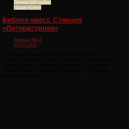
Ленинский район
Наши услуги
Библио-квест. Станция
«Литературная»
Филиал №12
03.03.2026
Сотрудники библиотеки встречали гостей на
«Литературной» станции рассказами и историями о
любимом городе. Участники встречи разгадывали
тематическую викторину «Краеведческая мозаика
Ярославского края».