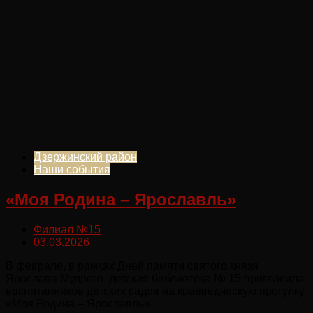
Дзержинский район
Наши события
«Моя Родина – Ярославль»
Филиал №15
03.03.2026
В феврале, в рамках Дней памяти святого князя
Ярослава Мудрого, детская библиотека № 15 пригласила
воспитанников детских садов на краеведческую прогулку
«Моя Родина – Ярославль».