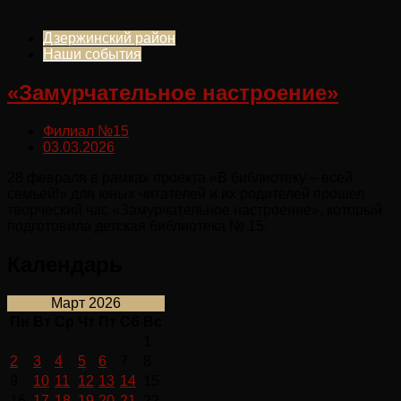
Дзержинский район
Наши события
«Замурчательное настроение»
Филиал №15
03.03.2026
28 февраля в рамках проекта «В библиотеку – всей
семьей!» для юных читателей и их родителей прошел
творческий час «Замурчательное настроение», который
подготовила детская библиотека № 15.
Календарь
Март 2026
Пн
Вт
Ср
Чт
Пт
Сб
Вс
1
2
3
4
5
6
7
8
9
10
11
12
13
14
15
16
17
18
19
20
21
22