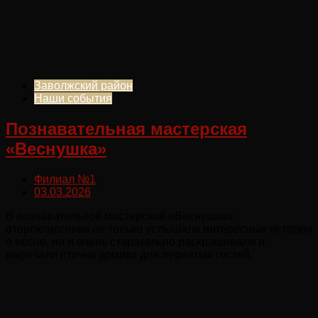
Заволжский район
Наши события
Познавательная мастерская
«Веснушка»
Филиал №1
03.03.2026
В познавательной мастерской «Веснушка»
второклассники не только услышали интересные истории
о весне, но и очень старательно раскрашивали и
вырезали птичьи домики для пернатых гостей.