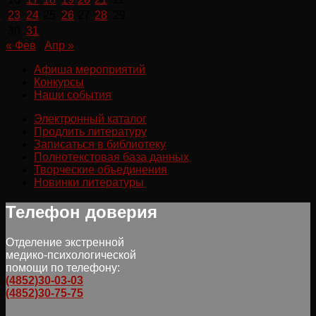
23
24
25
26
27
28
29
30
31
« Фев
Апр »
Афиша мероприятий
Конкурсы
Наши события
Электронный каталог
Продлить литературу
Записаться в библиотеку
Полнотекстовая база данных
Творческие объединения
Новинки литературы
Телефон доверия
Отделение экстренной
медико-психологической
помощи по телефону:
(4852)30-03-03
(4852)30-75-75