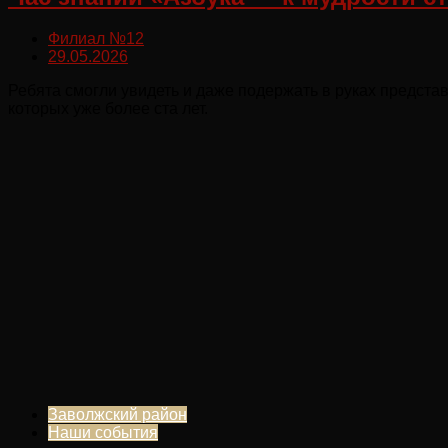
Филиал №12
29.05.2026
Ребята смогли увидеть и даже подержать в руках предст
которых уже более ста лет.
Заволжский район
Наши события