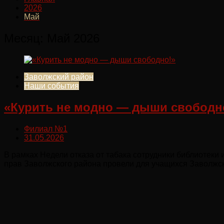
2026
Май
Месяц:
Май 2026
Заволжский район
Наши события
«Курить не модно — дыши свободн
Филиал №1
31.05.2026
В рамках Недели отказа от табака сотрудники библиотеки
прав Заволжского района провели для учащихся Заволжск