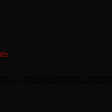
о!»
 имени А. П. Гайдара при участии специалистов территори
ого ЦПО и Ярославского кадетского колледжа шок-урок «К