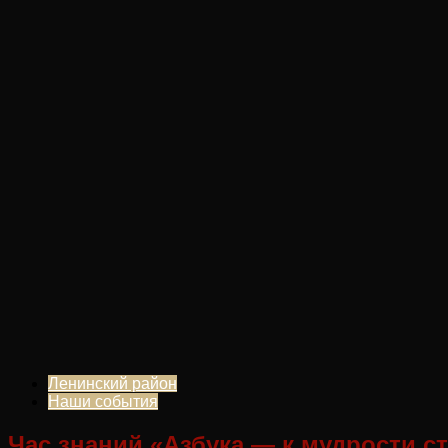
Ленинский район
Наши события
Час знаний «Азбука — к мудрости с