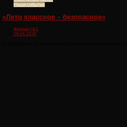
Наши события
«Лето классное – безопасное»
Филиал №1
29.05.2026
В преддверии летних каникул детская библиотека имени А