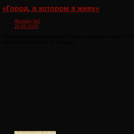
«Город, в котором я живу»
Филиал №1
29.05.2026
На виртуальную экскурсию «Город, в котором я живу», п
библиотеки имени А. П. Гайдара.
Заволжский район