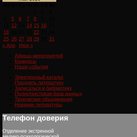
Пн
Вт
Ср
Чт
Пт
Сб
Вс
1
2
3
4
5
6
7
8
9
10
11
12
13
14
15
16
17
18
19
20
21
22
23
24
25
26
27
28
29
30
31
« Апр
Июн »
Афиша мероприятий
Конкурсы
Наши события
Электронный каталог
Продлить литературу
Записаться в библиотеку
Полнотекстовая база данных
Творческие объединения
Новинки литературы
Телефон доверия
Отделение экстренной
медико-психологической