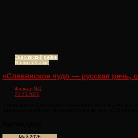
Заволжский район
Наши события
«Славянское чудо — русская речь, с
Филиал №1
22.05.2026
В преддверии Дня славянской письменности и культуры, к
Заволжского района на познавательный урок «Славянское ч
Календарь
Май 2026