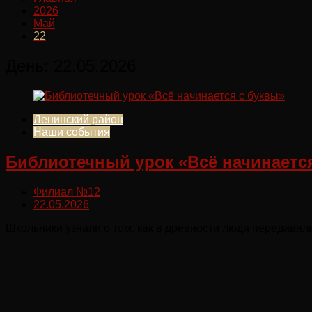
2026
Май
22
День:
22.05.2026
Ленинский район
Наши события
Библиотечный урок «Всё начинаетс
Филиал №12
22.05.2026
Школьники узнали о том, как в древности люди передавал