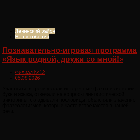
Ленинский район
Наши события
Познавательно-игровая программа
«Язык родной, дружи со мной!»
Филиал №12
05.08.2026
Участники встречи узнали интересные факты из истории
букв и языка, отвечали на вопросы лингвистической
викторины, складывали пословицы, объясняли значение
фразеологизмов, которые часто встречаются в нашей
речи.