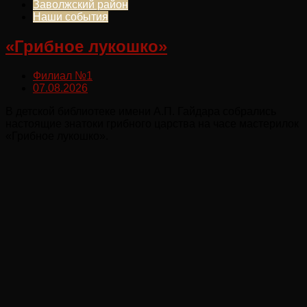
Заволжский район
Наши события
«Грибное лукошко»
Филиал №1
07.08.2026
В детской библиотеке имени А.П. Гайдара собрались
настоящие знатоки грибного царства на часе мастерилок
«Грибное лукошко».