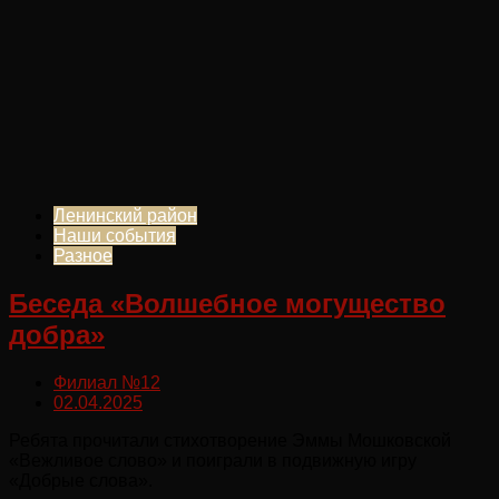
Ленинский район
Наши события
Разное
Беседа «Волшебное могущество
добра»
Филиал №12
02.04.2025
Ребята прочитали стихотворение Эммы Мошковской
«Вежливое слово» и поиграли в подвижную игру
«Добрые слова».