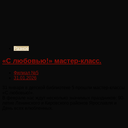
Разное
«С любовью!» мастер-класс.
Филиал №5
31.01.2026
31 января в детской библиотеке 5 прошли мастер-классы
«С любовью!».
В феврале нас ждут несколько значимых праздников: 90-
летие Ленинского и Кировского районов Ярославля и
День всех влюбленных.