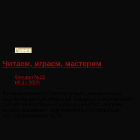
Разное
Читаем, играем, мастерим
Филиал №15
05.11.2025
В рамках проекта «Позитив-среда», для маленьких
пациентов детской областной больницы и их родителей
прошел увлекательный журнальный квест «Читаем,
играем, мастерим», подготовленный сотрудником
детской библиотеки № 15.