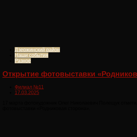
Дзержинский район
Наши события
Разное
Открытие фотовыставки «Родников
Филиал №11
17.03.2025
17 марта фотохудожник Олег Николаевич Полещук отметил
фотовыставки «Родниковая сторона».