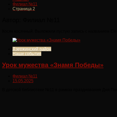
Филиал №11
Страница 2
Автор:
Филиал №11
Косяк косячный. Выложили пустую запись с названием Ele
Дзержинский район
Наши события
Урок мужества «Знамя Победы»
Филиал №11
15.05.2025
В детской библиотеке №11 в рамках празднования Дня По