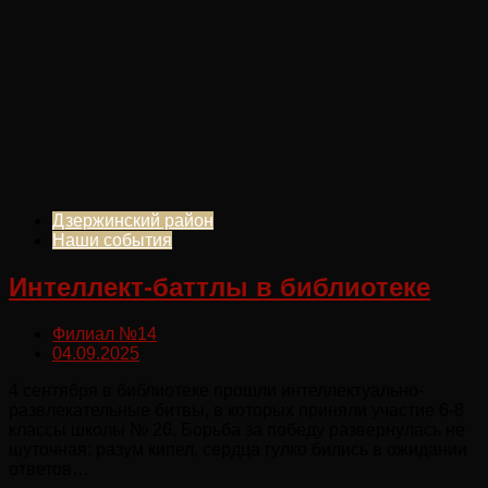
Дзержинский район
Наши события
Интеллект-баттлы в библиотеке
Филиал №14
04.09.2025
4 сентября в библиотеке прошли интеллектуально-
развлекательные битвы, в которых приняли участие 6-8
классы школы № 26. Борьба за победу развернулась не
шуточная: разум кипел, сердца гулко бились в ожидании
ответов…