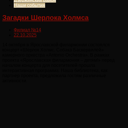
Дзержинский район
Наши события
Загадки Шерлока Холмса
Филиал №14
22.10.2025
14 октября в Ярославской филармонии состоялся
концерт «Шерлок Холмс. Собака Баскервилей»
камерного оркестра «Antonio Orchestra». В рамках
проекта «Ярославская филармония – детям!» перед
началом концерта для посетителей прошла
интерактивная программа. Наша библиотека, как
партнер проекта, предложила гостям различные
активности.