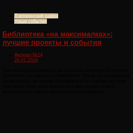
Дзержинский район
Наши события
Библиотека «на максималках»:
лучшие проекты и события
Филиал №14
26.01.2026
Так назывался семинар, который мы провели 21 января
для коллег из школьных библиотек. Это была прекрасная
возможность не только познакомиться с нашим уютным
пространством, но и окунуться в мир наших самых
интересных и новых проектов и мероприятий