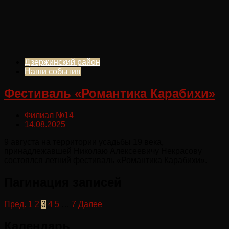
Дзержинский район
Наши события
Фестиваль «Романтика Карабихи»
Филиал №14
14.08.2025
9 августа на территории усадьбы 19 века,
принадлежавшей Николаю Алексеевичу Некрасову
состоялся летний фестиваль «Романтика Карабихи».
Пагинация записей
Пред.
1
2
3
4
5
…
7
Далее
Календарь