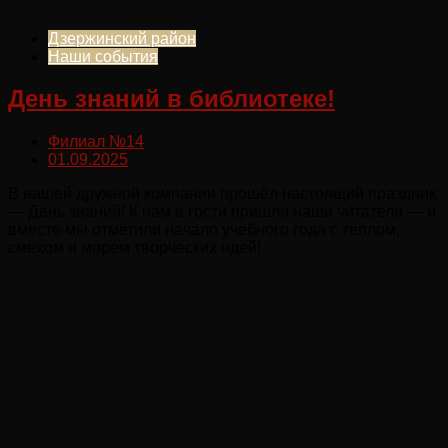
Дзержинский район
Наши события
День знаний в библиотеке!
Филиал №14
01.09.2025
В нашей дружной компании прошёл настоящий праздник
— День знаний! К нам в гости пришли наши читатели — и
вместе мы отметили начало учебного года с теплом,
смехом и морем творческих идей!