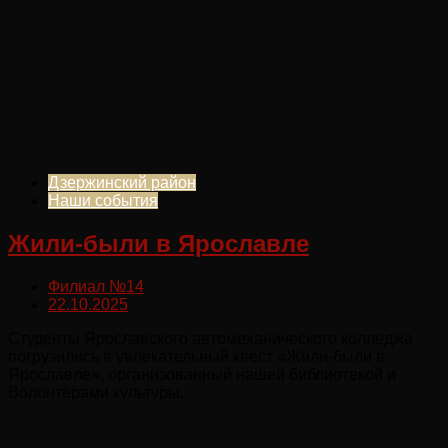
Дзержинский район
Наши события
Жили-были в Ярославле
Филиал №14
22.10.2025
Студенты Ярославского автомеханического колледжа
погрузились в увлекательный квест «Жили-были в
Ярославле», организованный нашей библиотекой и
Волонтерами культуры.