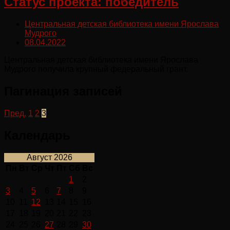
Статус проекта: победитель
Центральная детская библиотека имени Ярослава
Мудрого
08.04.2022
Центральная детская библиотека имени Ярослава
Мудрого получила крупный федеральный грант.
Пагинация записей
Пред.
1
2
3
Календарь
Август 2026
Пн
Вт
Ср
Чт
Пт
Сб
Вс
1
2
3
4
5
6
7
8
9
10
11
12
13
14
15
16
17
18
19
20
21
22
23
24
25
26
27
28
29
30