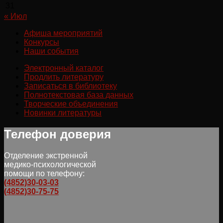
31
« Июл
Афиша мероприятий
Конкурсы
Наши события
Электронный каталог
Продлить литературу
Записаться в библиотеку
Полнотекстовая база данных
Творческие объединения
Новинки литературы
Телефон доверия
Отделение экстренной
медико-психологической
помощи по телефону:
(4852)30-03-03
(4852)30-75-75