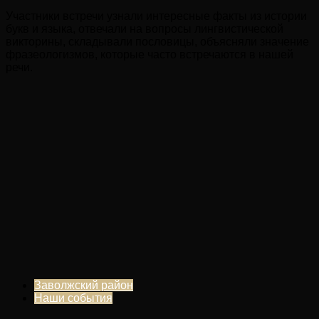
Участники встречи узнали интересные факты из истории
букв и языка, отвечали на вопросы лингвистической
викторины, складывали пословицы, объясняли значение
фразеологизмов, которые часто встречаются в нашей
речи.
Заволжский район
Наши события