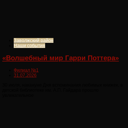
Заволжский район
Наши события
«Волшебный мир Гарри Поттера»
Филиал №1
31.07.2026
30 июля, накануне Дня вспоминания любимых книжек, в
детской библиотеке им. А.П. Гайдара прошло
увлекательное