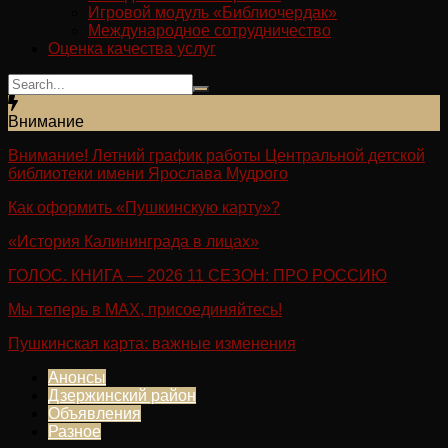
Игровой модуль «Библиочердак»
Международное сотрудничество
Оценка качества услуг
Внимание
Внимание! Летний график работы Центральной детской
библиотеки имени Ярослава Мудрого
Как оформить «Пушкинскую карту»?
«История Калининграда в лицах»
ГОЛОС. КНИГА — 2026 11 СЕЗОН: ПРО РОССИЮ
Мы теперь в МАХ, присоединяйтесь!
Пушкинская карта: важные изменения
Анонсы
Дзержинский район
Объявления
Разное