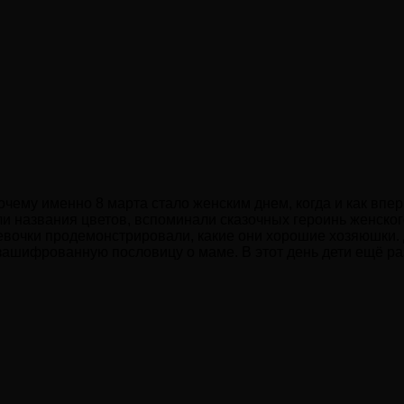
очему именно 8 марта стало женским днем, когда и как впе
ли названия цветов, вспоминали сказочных героинь женског
евочки продемонстрировали, какие они хорошие хозяюшки.
т зашифрованную пословицу о маме. В этот день дети ещё р