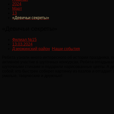
2024
Март
13
«Девичьи секреты»
«Девичьи секреты»
Филиал №15
13.03.2024
Дзержинский район
,
Наши события
Ребята узнали много интересного об истории праздника, п
активное участие в шуточных конкурсах. Ребята отгадыва
шуточными стихами и подарили нарисованные цветы. А д
собой: кто быстрее соберет картинку из пазлов и отгадае
умелые, творческие и дружные!