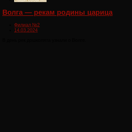
Волга — рекам родины царица
Филиал №2
14.03.2024
В день рек дошколята узнали о Волге.