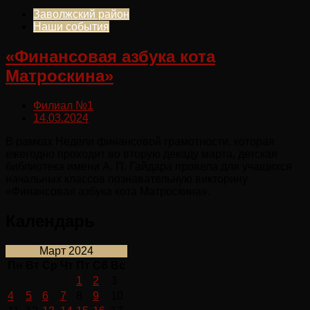
Заволжский район
Наши события
«Финансовая азбука кота
Матроскина»
Филиал №1
14.03.2024
В рамках Недели финансовой грамотности, которая
ежегодно проходит во вторую декаду марта, детская
библиотека имени А. П. Гайдара провела для учащихся
начальных классов познавательную викторину
«Финансовая азбука кота Матроскина».
Календарь
Март 2024
Пн
Вт
Ср
Чт
Пт
Сб
Вс
1
2
3
4
5
6
7
8
9
10