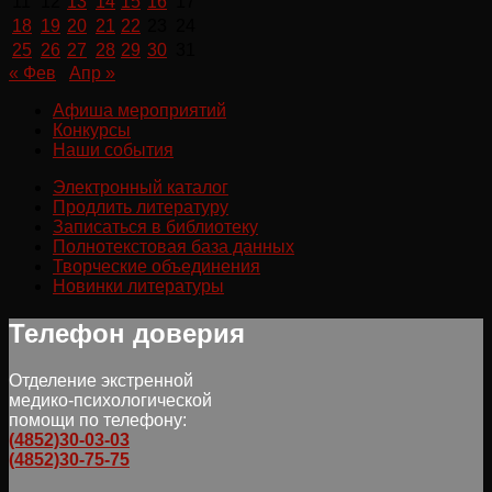
11
12
13
14
15
16
17
18
19
20
21
22
23
24
25
26
27
28
29
30
31
« Фев
Апр »
Афиша мероприятий
Конкурсы
Наши события
Электронный каталог
Продлить литературу
Записаться в библиотеку
Полнотекстовая база данных
Творческие объединения
Новинки литературы
Телефон доверия
Отделение экстренной
медико-психологической
помощи по телефону:
(4852)30-03-03
(4852)30-75-75