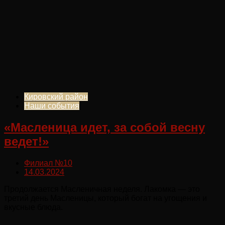
Кировский район
Наши события
«Масленица идет, за собой весну
ведет!»
Филиал №10
14.03.2024
Продолжается Масленичная неделя. Лакомка — это
третий день Масленицы, который богат на угощения и
вкусные блюда.