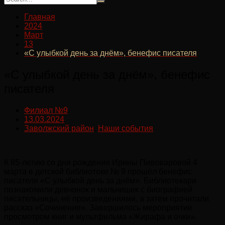
Главная
2024
Март
13
«С улыбкой день за днём», бенефис писателя
«С улыбкой день за днём», бенефис
писателя
Филиал №9
13.03.2024
Заволжский район
,
Наши события
К 85-летию со дня рождения Ирины Пивоваровой 4
марта в детской библиотеке № 9 прошёл бенефис
писателя «С улыбкой день за днём». Библиотекари
познакомили девчонок и мальчишек с биографией
писательницы, её произведениями, а затем прочитали
рассказ «Сочинение». Завершилось мероприятие
просмотром книг и мультфильма «Жирафа и очки».