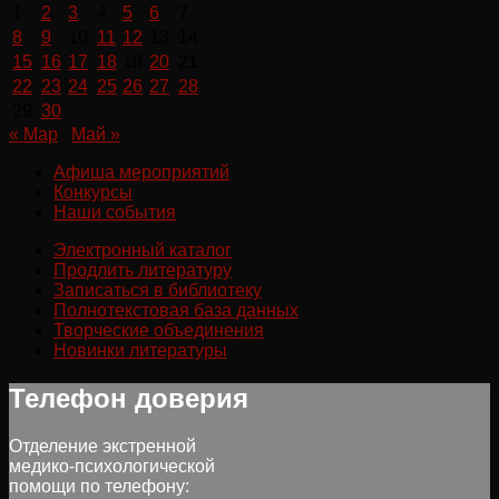
1
2
3
4
5
6
7
8
9
10
11
12
13
14
15
16
17
18
19
20
21
22
23
24
25
26
27
28
29
30
« Мар
Май »
Афиша мероприятий
Конкурсы
Наши события
Электронный каталог
Продлить литературу
Записаться в библиотеку
Полнотекстовая база данных
Творческие объединения
Новинки литературы
Телефон доверия
Отделение экстренной
медико-психологической
помощи по телефону: