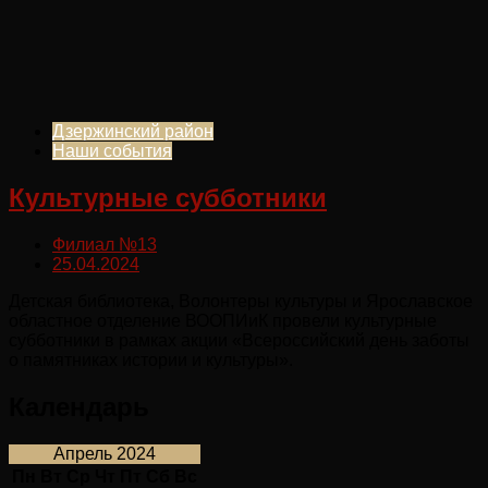
Дзержинский район
Наши события
Культурные субботники
Филиал №13
25.04.2024
Детская библиотека, Волонтеры культуры и Ярославское
областное отделение ВООПИиК провели культурные
субботники в рамках акции «Всероссийский день заботы
о памятниках истории и культуры».
Календарь
Апрель 2024
Пн
Вт
Ср
Чт
Пт
Сб
Вс