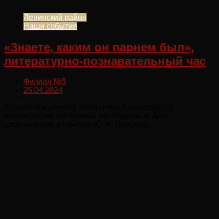
Ленинский район
Наши события
«Знаете, каким он парнем был»,
литературно-познавательный час
Филиал №5
25.04.2024
25 апреля в детской библиотеке 5 завершился
«космический месячник», посвященный Дню
космонавтики и юбилею Ю. А. Гагарина.