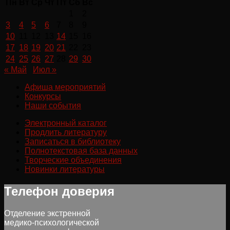
Пн
Вт
Ср
Чт
Пт
Сб
Вс
1
2
3
4
5
6
7
8
9
10
11
12
13
14
15
16
17
18
19
20
21
22
23
24
25
26
27
28
29
30
« Май
Июл »
Афиша мероприятий
Конкурсы
Наши события
Электронный каталог
Продлить литературу
Записаться в библиотеку
Полнотекстовая база данных
Творческие объединения
Новинки литературы
Телефон доверия
Отделение экстренной
медико-психологической