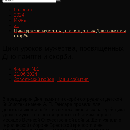
Главная
2024
Июнь
21
Цикл уроков мужества, посвященных Дню памяти и
скорби.
Цикл уроков мужества, посвященных
Дню памяти и скорби.
Филиал №1
21.06.2024
Заволжский район
,
Наши события
В преддверии Дня памяти и скорби сотрудники детской
библиотеки имени А. П. Гайдара провели для
дошкольников и ребят из летних школьных лагерей цикл
уроков мужества, посвященных событиям первых
месяцев Великой Отечественной войны. Дети узнали о
героической обороне Брестской крепости и ее