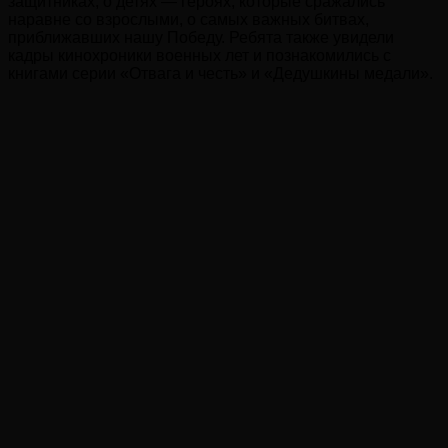
защитниках, о детях — героях, которые сражались
наравне со взрослыми, о самых важных битвах,
приближавших нашу Победу. Ребята также увидели
кадры кинохроники военных лет и познакомились с
книгами серии «Отвага и честь» и «Дедушкины медали».