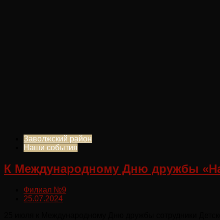
Заволжский район
Наши события
К Международному Дню дружбы «На
Филиал №9
25.07.2024
25 июля к Международному Дню дружбы сотрудники Детско