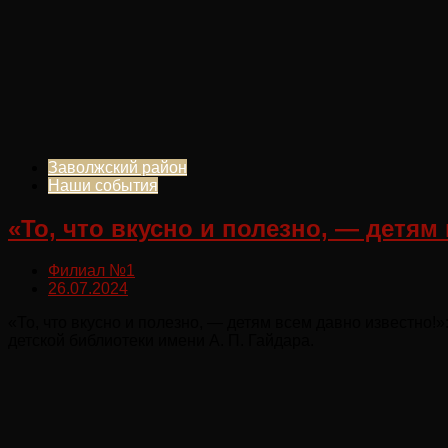
Заволжский район
Наши события
«То, что вкусно и полезно, — детям
Филиал №1
26.07.2024
«То, что вкусно и полезно, — детям всем давно известно
детской библиотеки имени А. П. Гайдара.