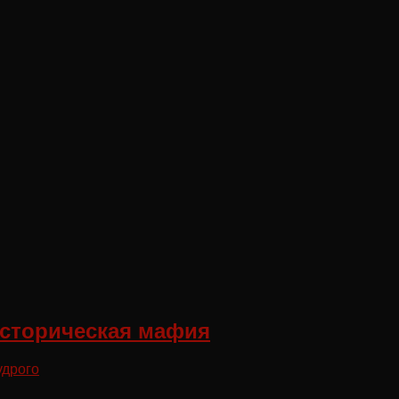
Историческая мафия
удрого