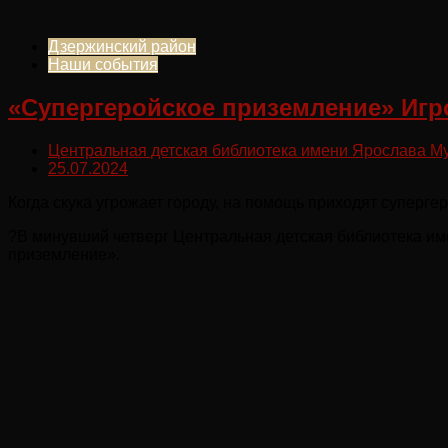
Дзержинский район
Наши события
«Супергеройское приземление» Игр
Центральная детская библиотека имени Ярослава М
25.07.2024
Когда скука угрожает городу, на помощь приходят супергер
?В минувший четверг Центральная детская библиотека им
приземление».