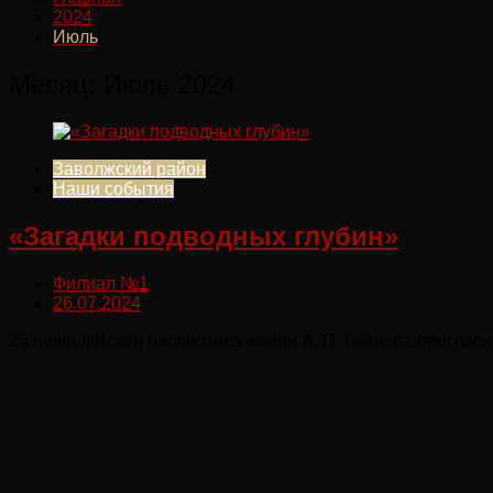
2024
Июль
Месяц:
Июль 2024
Заволжский район
Наши события
«Загадки подводных глубин»
Филиал №1
26.07.2024
26 июля детская библиотека имени А. П. Гайдара приглас