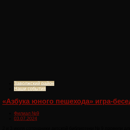
Заволжский район
Наши события
«Азбука юного пешехода» игра-бесе
Филиал №9
03.07.2024
2 и 3 июля сотрудники детской библиотеки № 9 провели 