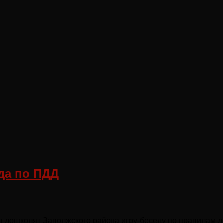
да по ПДД
для дошколят Заволжского района игру-беседу по правилам