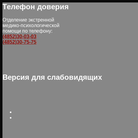
Телефон доверия
Отделение экстренной
медико-психологической
помощи по телефону:
(4852)30-03-03
(4852)30-75-75
Версия для слабовидящих