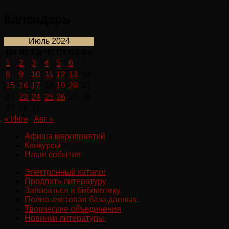
Календарь
Июль 2024
Пн
Вт
Ср
Чт
Пт
Сб
Вс
1
2
3
4
5
6
7
8
9
10
11
12
13
14
15
16
17
18
19
20
21
22
23
24
25
26
27
28
29
30
31
« Июн
Авг »
Афиша мероприятий
Конкурсы
Наши события
Электронный каталог
Продлить литературу
Записаться в библиотеку
Полнотекстовая база данных
Творческие объединения
Новинки литературы