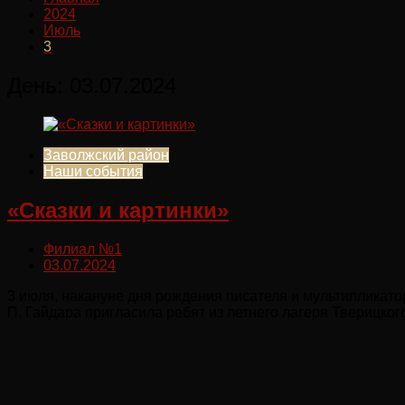
2024
Июль
3
День:
03.07.2024
Заволжский район
Наши события
«Сказки и картинки»
Филиал №1
03.07.2024
3 июля, накануне дня рождения писателя и мультипликато
П. Гайдара пригласила ребят из летнего лагеря Тверицког